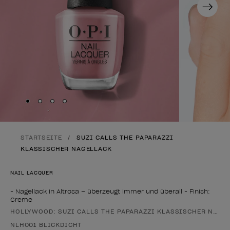
Next
Skip to slide
Skip to slide
Skip to slide
Skip to slide
1
2
3
4
STARTSEITE
SUZI CALLS THE PAPARAZZI
KLASSISCHER NAGELLACK
NAIL LACQUER
- Nagellack in Altrosa – überzeugt immer und überall - Finish:
Creme
HOLLYWOOD: SUZI CALLS THE PAPARAZZI KLASSISCHER NAGE
Form des Produkts
NLH001 BLICKDICHT