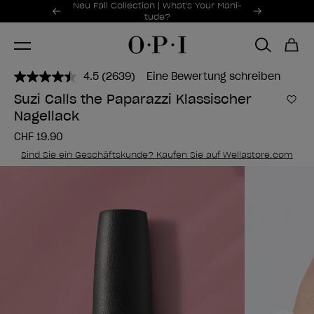
Sonderangebote
Neu Fall Collection | What's Your Mani-
Item 1 of 2
tude?
4.5
(2639)
Eine Bewertung schreiben
2639
Bewertungen
Suzi Calls the Paparazzi Klassischer
lesen..
Zur
Nagellack
Link
zur
CHF 19.90
gleichen
Seite.
Sind Sie ein Geschäftskunde? Kaufen Sie auf Wellastore.com