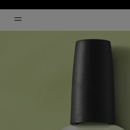
STARTSEITE
THE PASS IS ALWAYS GREENER KLASSISC