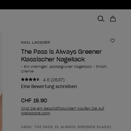
NAIL LACQUER
Zur Wun
The Pass is Always Greener
Klassischer Nagellack
- Ein cremiger, pastelgrüner Nagellack - Finish:
Creme
4.5
(2637)
2637
Bewertungen
Eine Bewertung schreiben
lesen..
Link
CHF 19.90
zur
gleichen
Sind Sie ein Geschäftskunde? Kaufen Sie auf
Seite.
Wellastore.com
XBOX: THE PASS IS ALWAYS GREENER KLASSISCHER N
Form des Produkts