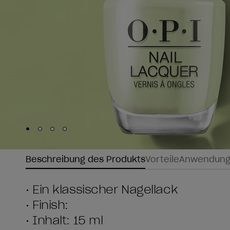
Skip to slide
Skip to slide
Skip to slide
Skip to slide
1
2
3
4
Beschreibung des Produkts
Vorteile
Anwendun
• Ein klassischer Nagellack
• Finish:
• Inhalt: 15 ml