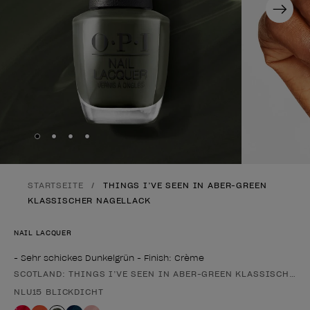
Next
Skip to slide
Skip to slide
Skip to slide
Skip to slide
1
2
3
4
STARTSEITE
THINGS I’VE SEEN IN ABER-GREEN
KLASSISCHER NAGELLACK
NAIL LACQUER
- Sehr schickes Dunkelgrün - Finish: Crème
SCOTLAND: THINGS I’VE SEEN IN ABER-GREEN KLASSISCHER 
Form des Produkts
NLU15 BLICKDICHT