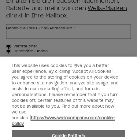
Erhalten Sie die neuesten Nachrichten,
Rabatte und mehr von den
Wella-Marken
direkt in Ihre Mailbox.
Geben Sie Ihre E-Mail-Adresse ein *
Kundenart
Verbraucher
Geschäftskunden
MICH ANMELDEN
This website uses cookies to give you a better
user experience. By clicking “Accept All Cookies”,
Kundeninformationen
you agree to the storing of cookies on your device
to enhance site navigation, analyze site usage, and
OPI & Sie
assist in our marketing effort, and for ads
personalisations. Please remember that if you turn
cookies off, certain features of this website may
not be available to you. Find out more about how
we use
cookies.
https://www.wellacompany.com/cookie-
instagram
facebook
policy
Cookie-Einstellungen
Cookie Settings