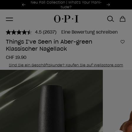
Sonderangebote
Neu Fall Collection | What's Your Mani-
Item 1 of 2
tude?
4.5
(2637)
Eine Bewertung schreiben
2637
Bewertungen
Things I’ve Seen in Aber-green
lesen..
Zur
Klassischer Nagellack
Link
zur
CHF 19.90
gleichen
Seite.
Sind Sie ein Geschäftskunde? Kaufen Sie auf Wellastore.com