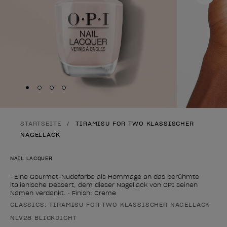
Skip to slide
Skip to slide
Skip to slide
Skip to slide
1
2
3
4
STARTSEITE
TIRAMISU FOR TWO KLASSISCHER
NAGELLACK
NAIL LACQUER
• Eine Gourmet-Nudefarbe als Hommage an das berühmte
italienische Dessert, dem dieser Nagellack von OPI seinen
Namen verdankt. • Finish: Creme
CLASSICS: TIRAMISU FOR TWO KLASSISCHER NAGELLACK
Form des Produkts
NLV28 BLICKDICHT