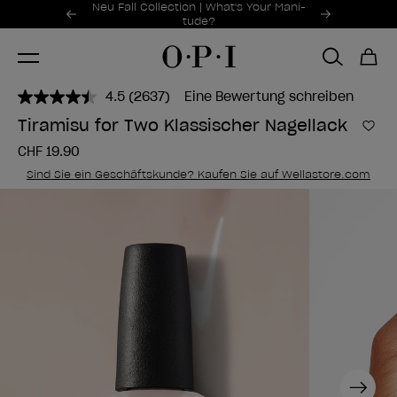
Sonderangebote
Neu Fall Collection | What's Your Mani-
Item 1 of 2
tude?
4.5
(2637)
Eine Bewertung schreiben
2637
Bewertungen
Tiramisu for Two Klassischer Nagellack
lesen..
Zur
Link
CHF 19.90
zur
gleichen
Sind Sie ein Geschäftskunde? Kaufen Sie auf Wellastore.com
Seite.
Next