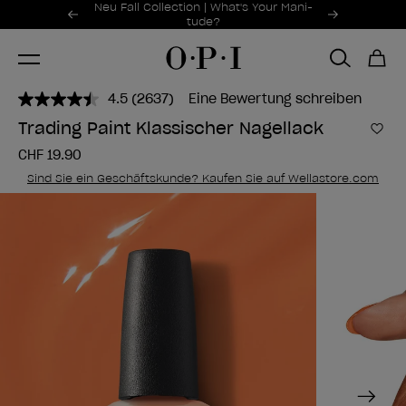
Sonderangebote
Neu Fall Collection | What's Your Mani-
Item 1 of 2
tude?
4.5
(2637)
Eine Bewertung schreiben
2637
Bewertungen
Trading Paint Klassischer Nagellack
lesen..
Zur
Link
CHF 19.90
zur
gleichen
Sind Sie ein Geschäftskunde? Kaufen Sie auf Wellastore.com
Seite.
Next