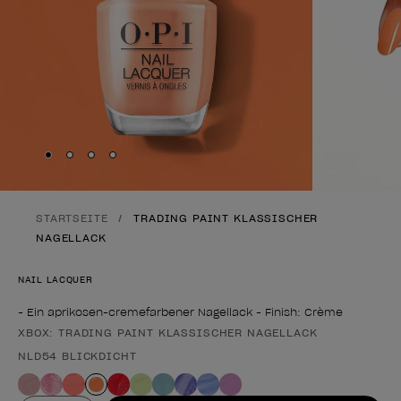
Skip to slide
Skip to slide
Skip to slide
Skip to slide
1
2
3
4
STARTSEITE
TRADING PAINT KLASSISCHER
NAGELLACK
NAIL LACQUER
- Ein aprikosen-cremefarbener Nagellack - Finish: Crème
XBOX: TRADING PAINT KLASSISCHER NAGELLACK
Form des Produkts
NLD54 BLICKDICHT