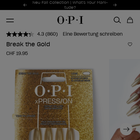
Sonderangebote
Neu Fall Collection | What's Your Mani-
Item 1 of 2
tude?
4.3
(860)
Eine Bewertung schreiben
860
Bewertungen
Break the Gold
lesen..
Zur
Link
CHF 19.95
zur
gleichen
Seite.
Next