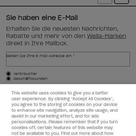
Sie haben eine E-Mail
Erhalten Sie die neuesten Nachrichten,
Rabatte und mehr von den
Wella-Marken
direkt in Ihre Mailbox.
Geben Sie Ihre E-Mail-Adresse ein *
Kundenart
Verbraucher
Geschäftskunden
MICH ANMELDEN
This website uses cookies to give you a better
user experience. By clicking “Accept All Cookies”,
Kundeninformationen
you agree to the storing of cookies on your device
to enhance site navigation, analyze site usage, and
OPI & Sie
assist in our marketing effort, and for ads
personalisations. Please remember that if you turn
cookies off, certain features of this website may
not be available to you. Find out more about how