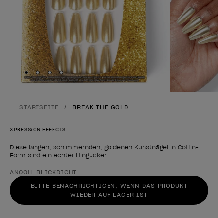
Skip to slide
Skip to slide
Skip to slide
Skip to slide
1
2
3
4
STARTSEITE
BREAK THE GOLD
XPRESS/ON EFFECTS
Diese langen, schimmernden, goldenen Kunstnägel in Coffin-
Form sind ein echter Hingucker.
Form des Produkts
AN001L BLICKDICHT
BITTE BENACHRICHTIGEN, WENN DAS PRODUKT
WIEDER AUF LAGER IST