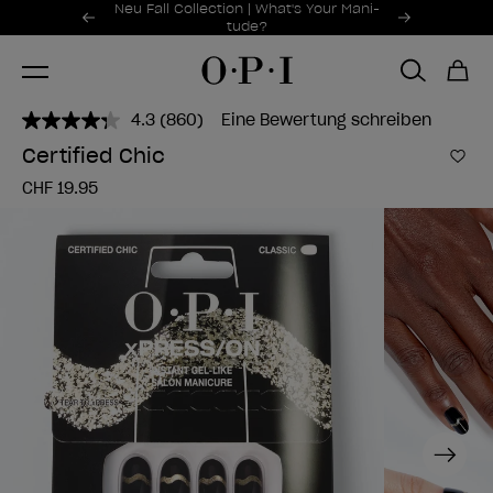
Sonderangebote
Neu Fall Collection | What's Your Mani-
Item 1 of 2
tude?
4.3
(860)
Eine Bewertung schreiben
860
Bewertungen
Certified Chic
lesen..
Zur
Link
CHF 19.95
zur
gleichen
Seite.
Next