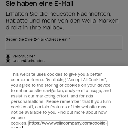
Sie haben eine E-Mail
Erhalten Sie die neuesten Nachrichten,
Rabatte und mehr von den
Wella-Marken
direkt in Ihre Mailbox.
Geben Sie Ihre E-Mail-Adresse ein *
Kundenart
Verbraucher
Geschäftskunden
MICH ANMELDEN
This website uses cookies to give you a better
user experience. By clicking “Accept All Cookies”,
Kundeninformationen
you agree to the storing of cookies on your device
to enhance site navigation, analyze site usage, and
OPI & Sie
assist in our marketing effort, and for ads
personalisations. Please remember that if you turn
cookies off, certain features of this website may
not be available to you. Find out more about how
we use
cookies.
https://www.wellacompany.com/cookie-
instagram
facebook