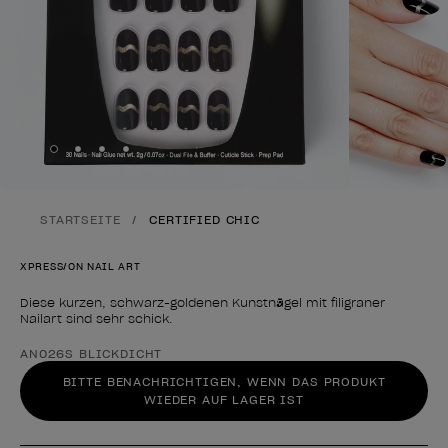
Skip to slide
Skip to slide
Skip to slide
Skip to slide
1
2
3
4
STARTSEITE
CERTIFIED CHIC
XPRESS/ON NAIL ART
Diese kurzen, schwarz-goldenen Kunstnägel mit filigraner
Nailart sind sehr schick.
Form des Produkts
AN026S BLICKDICHT
BITTE BENACHRICHTIGEN, WENN DAS PRODUKT
WIEDER AUF LAGER IST