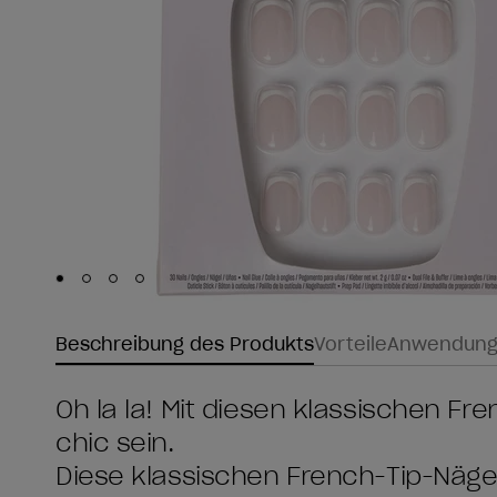
Skip to slide
Skip to slide
Skip to slide
Skip to slide
1
2
3
4
Beschreibung des Produkts
Vorteile
Anwendun
Oh la la! Mit diesen klassischen F
chic sein.
Diese klassischen French-Tip-Näge