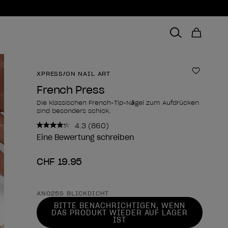
XPRESS/ON NAIL ART
Zur Wun
French Press
Die klassischen French-Tip-Nägel zum Aufdrücken
sind besonders schick.
4.3
(860)
860
Bewertungen
Eine Bewertung schreiben
lesen..
Link
CHF 19.95
zur
gleichen
Seite.
Form des Produkts
AN025S BLICKDICHT
BITTE BENACHRICHTIGEN, WENN
DAS PRODUKT WIEDER AUF LAGER
IST