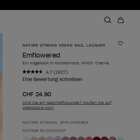
NATURE STRONG VEGAN NAIL LACQUER
Zur Wun
Emflowered
Ein Nagellack in korallenrosa. Finish: Creme.
4.7
(1627)
1627
Bewertungen
Eine Bewertung schreiben
lesen..
Link
CHF 24.90
zur
gleichen
Sind Sie ein Geschäftskunde? Kaufen Sie auf
Seite.
Wellastore.com
NATURE STRONG: EMFLOWERED
Form des Produkts
NAT006 BLICKDICHT