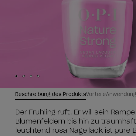
Skip to slide
Skip to slide
Skip to slide
Skip to slide
1
2
3
4
Beschreibung des Produkts
Vorteile
Anwendun
Der Frühling ruft. Er will sein Ram
Blumenfeldern bis hin zu traumhaf
leuchtend rosa Nagellack ist pure B