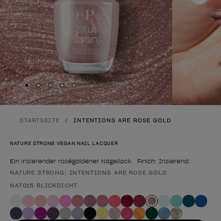
Skip to slide
Skip to slide
Skip to slide
Skip to slide
Skip to slide
1
2
3
4
5
STARTSEITE
INTENTIONS ARE ROSE GOLD
NATURE STRONG VEGAN NAIL LACQUER
Ein irisierender roségoldener Nagellack . Finish: Irisierend.
NATURE STRONG: INTENTIONS ARE ROSE GOLD
Form des Produkts
NAT015 BLICKDICHT