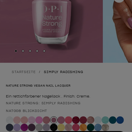
Skip to slide
Skip to slide
Skip to slide
Skip to slide
Skip to slide
1
2
3
4
5
STARTSEITE
SIMPLY RADISHING
NATURE STRONG VEGAN NAIL LACQUER
Ein rettichfarbener Nagellack . Finish: Creme.
NATURE STRONG: SIMPLY RADISHING
Form des Produkts
NAT008 BLICKDICHT