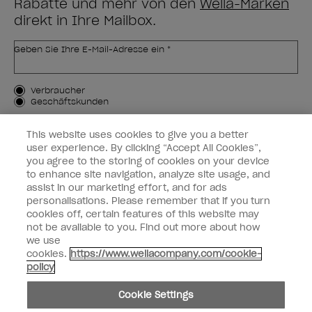
Rabatte und mehr von den
Wella-Marken
direkt in Ihre Mailbox.
Geben Sie Ihre E-Mail-Adresse ein *
Kundenart
Verbraucher
Geschäftskunden
MICH ANMELDEN
This website uses cookies to give you a better
user experience. By clicking “Accept All Cookies”,
Kundeninformationen
you agree to the storing of cookies on your device
to enhance site navigation, analyze site usage, and
OPI & Sie
assist in our marketing effort, and for ads
personalisations. Please remember that if you turn
cookies off, certain features of this website may
not be available to you. Find out more about how
we use
cookies.
https://www.wellacompany.com/cookie-
instagram
facebook
policy
Cookie-Einstellungen
Cookie Settings
Copyright 2026, Wella Operations US LLC. Alle Rechte vorbehalten.