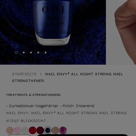
Skip to slide
Skip to slide
Skip to slide
Skip to slide
Skip to slide
1
2
3
4
5
STARTSEITE
NAIL ENVY® ALL NIGHT STRONG NAIL
STRENGTHENER
TREATMENTS & STRENGTHENERS
- Dunkelblauer Nagelhärter - Finish: Irisierend
NAIL ENVY: NAIL ENVY® ALL NIGHT STRONG NAIL STRENGTHE
Form des Produkts
NT227 BLICKDICHT