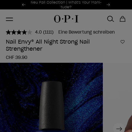
Sonderangebote
Neu Fall Collection | What's Your Mani-
Item 1 of 2
tude?
4.0
(1111)
Eine Bewertung schreiben
1111
Bewertungen
Nail Envy® All Night Strong Nail
lesen..
Zur
Strengthener
Link
zur
CHF 39.90
gleichen
Seite.
Next