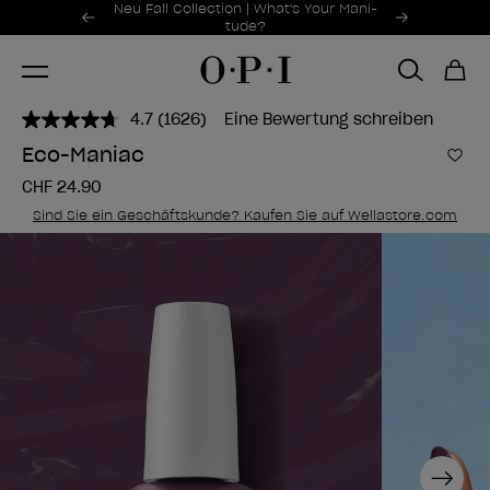
Sonderangebote
Neu Fall Collection | What's Your Mani-
Item 1 of 2
tude?
4.7
(1626)
Eine Bewertung schreiben
1626
Bewertungen
Eco-Maniac
lesen..
Zur
Link
CHF 24.90
zur
gleichen
Sind Sie ein Geschäftskunde? Kaufen Sie auf Wellastore.com
Seite.
Next