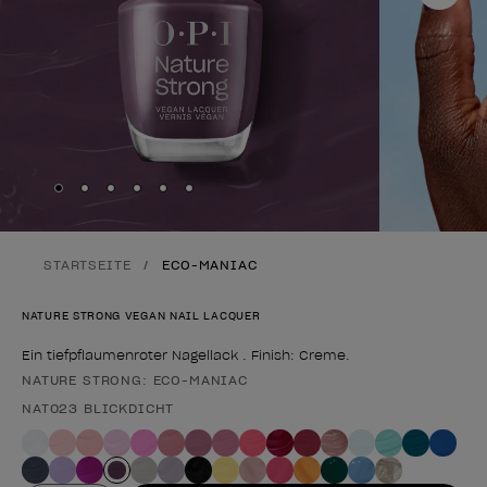
Skip to slide
Skip to slide
Skip to slide
Skip to slide
Skip to slide
1
Skip to slide
2
3
4
5
6
STARTSEITE
ECO-MANIAC
NATURE STRONG VEGAN NAIL LACQUER
Ein tiefpflaumenroter Nagellack . Finish: Creme.
NATURE STRONG: ECO-MANIAC
Form des Produkts
NAT023 BLICKDICHT