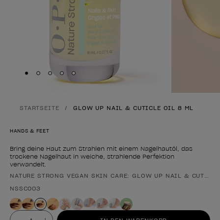
Skip to slide
Skip to slide
Skip to slide
Skip to slide
Skip to slide
1
2
3
4
5
STARTSEITE
GLOW UP NAIL & CUTICLE OIL 8 ML
HANDS & FEET
Bring deine Haut zum Strahlen mit einem Nagelhautöl, das
trockene Nagelhaut in weiche, strahlende Perfektion
verwandelt.
NATURE STRONG VEGAN SKIN CARE: GLOW UP NAIL & CUTICLE
Form des Produkts
NSSC003
Wert