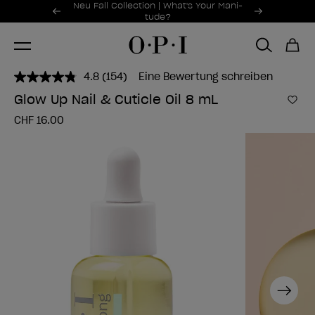
Sonderangebote
Neu Fall Collection | What's Your Mani-
Item 1 of 2
tude?
4.8
(154)
Eine Bewertung schreiben
154
Bewertungen
Glow Up Nail & Cuticle Oil 8 mL
lesen..
Zur
Link
CHF 16.00
zur
gleichen
Seite.
Next