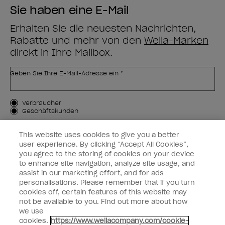
Sie haben eine E-Mail
Erhalten Sie die neuesten Nachrichten,
Rabatte und mehr von den
Wella-Marken
direkt in Ihre Mailbox.
Geben Sie Ihre E-Mail-Adresse ein *
Kundenart
Verbraucher
Geschäftskunden
MICH ANMELDEN
This website uses cookies to give you a better
user experience. By clicking “Accept All Cookies”,
Kundeninformationen
you agree to the storing of cookies on your device
to enhance site navigation, analyze site usage, and
OPI & Sie
assist in our marketing effort, and for ads
personalisations. Please remember that if you turn
cookies off, certain features of this website may
not be available to you. Find out more about how
we use
cookies.
https://www.wellacompany.com/cookie-