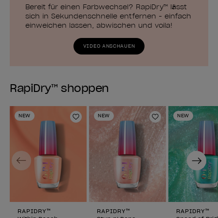
Bereit für einen Farbwechsel? RapiDry™ lässt
sich in Sekundenschnelle entfernen - einfach
einweichen lassen, abwischen und voila!
VIDEO ANSCHAUEN
RapiDry™ shoppen
NEW
NEW
NEW
Zur Wunschliste hinzufügen
Zur Wunschlist
Previous
Next
RAPIDRY™
RAPIDRY™
RAPIDRY™