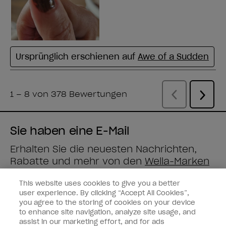
Sie haben eine E-Mail
Erhalten Sie die neuesten Nachrichten,
Rabatte und mehr von den
Wella-Marken
direkt in Ihre Mailbox.
This website uses cookies to give you a better
user experience. By clicking “Accept All Cookies”,
Geben Sie Ihre E-Mail-Adresse ein *
you agree to the storing of cookies on your device
to enhance site navigation, analyze site usage, and
assist in our marketing effort, and for ads
Kundenart
Verbraucher