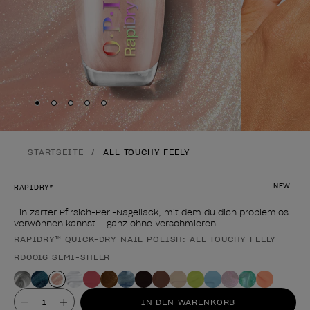
Skip to slide
Skip to slide
Skip to slide
Skip to slide
Skip to slide
1
2
3
4
5
STARTSEITE
ALL TOUCHY FEELY
NEW
RAPIDRY™
Ein zarter Pfirsich-Perl-Nagellack, mit dem du dich problemlos
verwöhnen kannst – ganz ohne Verschmieren.
RAPIDRY™ QUICK-DRY NAIL POLISH: ALL TOUCHY FEELY
Form des Produkts
RD0016 SEMI-SHEER
Wert
IN DEN WARENKORB