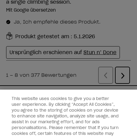
Sie haben eine E-Mail
This website uses cookies to give you a better
user experience. By clicking “Accept All Cookies”,
Erhalten Sie die neuesten Nachrichten,
you agree to the storing of cookies on your device
Rabatte und mehr von den
Wella-Marken
to enhance site navigation, analyze site usage, and
assist in our marketing effort, and for ads
direkt in Ihre Mailbox.
personalisations. Please remember that if you turn
cookies off, certain features of this website may
Geben Sie Ihre E-Mail-Adresse ein *