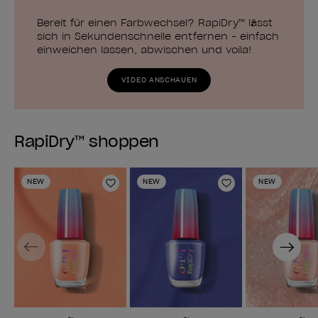
Bereit für einen Farbwechsel? RapiDry™ lässt
sich in Sekundenschnelle entfernen - einfach
einweichen lassen, abwischen und voila!
VIDEO ANSCHAUEN
RapiDry™ shoppen
NEW
NEW
NEW
Zur Wunschliste hinzufügen
Zur Wunschlist
Previous
Next