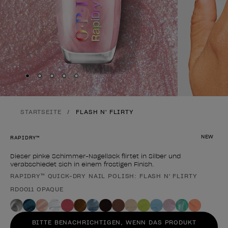
Skip to slide
Skip to slide
Skip to slide
Skip to slide
Skip to slide
1
2
3
4
5
STARTSEITE
FLASH N' FLIRTY
NEW
RAPIDRY™
Dieser pinke Schimmer-Nagellack flirtet in Silber und
verabschiedet sich in einem frostigen Finish.
RAPIDRY™ QUICK-DRY NAIL POLISH: FLASH N' FLIRTY
Form des Produkts
RD0011 OPAQUE
BITTE BENACHRICHTIGEN, WENN DAS PRODUKT