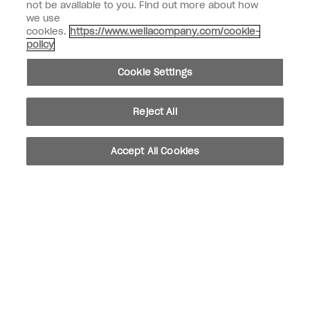
not be available to you. Find out more about how
we use
cookies.
https://www.wellacompany.com/cookie-
Kundenart
Verbraucher
policy
Geschäftskunden
Cookie Settings
MICH ANMELDEN
Kundeninformationen
Reject All
OPI & Sie
Accept All Cookies
instagram
facebook
Cookie-Einstellungen
Copyright 2026, Wella Operations US LLC. Alle Rechte vorbehalten.