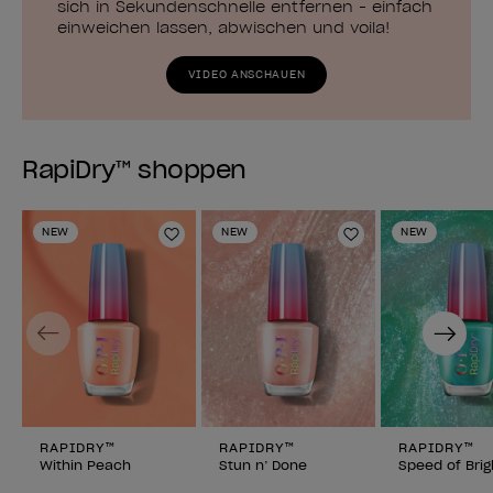
sich in Sekundenschnelle entfernen - einfach
einweichen lassen, abwischen und voila!
VIDEO ANSCHAUEN
RapiDry™ shoppen
NEW
NEW
NEW
Zur Wunschliste hinzufügen
Zur Wunschlist
Previous
Next
RAPIDRY™
RAPIDRY™
RAPIDRY™
Within Peach
Stun n’ Done
Speed of Brig