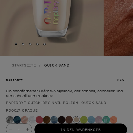
Skip to slide
Skip to slide
Skip to slide
Skip to slide
Skip to slide
1
2
3
4
5
STARTSEITE
QUICK SAND
NEW
RAPIDRY™
Ein sandfarbener Crème-Nagellack, der schnell, schneller und
am schnellsten trocknet!
RAPIDRY™ QUICK-DRY NAIL POLISH: QUICK SAND
Form des Produkts
RD0017 OPAQUE
Wert
IN DEN WARENKORB