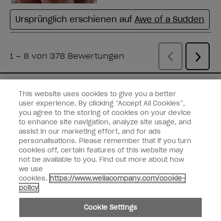
Sie haben eine E-Mail
This website uses cookies to give you a better
user experience. By clicking “Accept All Cookies”,
Erhalten Sie die neuesten Nachrichten,
you agree to the storing of cookies on your device
Rabatte und mehr von den
Wella-Marken
to enhance site navigation, analyze site usage, and
assist in our marketing effort, and for ads
direkt in Ihre Mailbox.
personalisations. Please remember that if you turn
cookies off, certain features of this website may
Geben Sie Ihre E-Mail-Adresse ein *
not be available to you. Find out more about how
we use
cookies.
https://www.wellacompany.com/cookie-
Kundenart
Verbraucher
policy
Geschäftskunden
Cookie Settings
MICH ANMELDEN