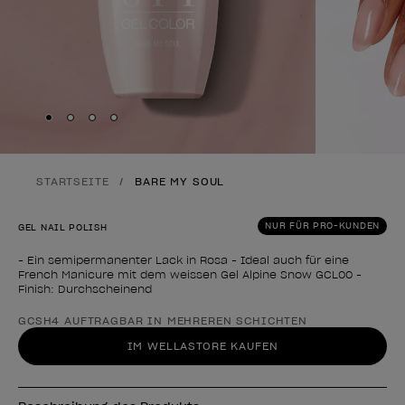
Skip to slide
Skip to slide
Skip to slide
Skip to slide
1
2
3
4
STARTSEITE
BARE MY SOUL
NUR FÜR PRO-KUNDEN
GEL NAIL POLISH
- Ein semipermanenter Lack in Rosa - Ideal auch für eine
French Manicure mit dem weissen Gel Alpine Snow GCL00 -
Finish: Durchscheinend
Form des Produkts
GCSH4 AUFTRAGBAR IN MEHREREN SCHICHTEN
IM WELLASTORE KAUFEN