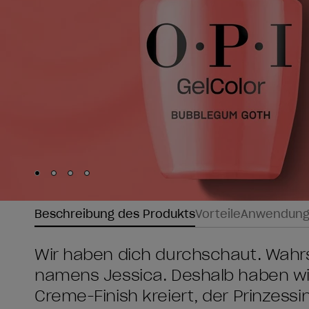
Skip to slide
Skip to slide
Skip to slide
Skip to slide
1
2
3
4
Beschreibung des Produkts
Vorteile
Anwendun
Wir haben dich durchschaut. Wahrs
namens Jessica. Deshalb haben wir
Creme-Finish kreiert, der Prinzessi