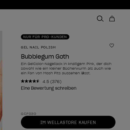
NUR FÜR PRO-KUNDEN
GEL NAIL POLISH
Zur Wun
Bubblegum Goth
Ein GelColor-Nagellack in knalligem Pink, der dich
sowohl wie ein kleiner Bücherwurm als auch wie
ein Fan von Mosh Pits aussehen lässt.
4.5
(376)
376
Bewertungen
Eine Bewertung schreiben
lesen..
Link
zur
gleichen
Form des Produkts
Seite.
GCF030
IM WELLASTORE KAUFEN