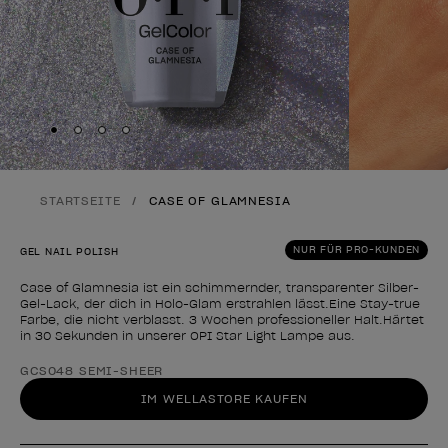
Skip to slide
Skip to slide
Skip to slide
Skip to slide
1
2
3
4
STARTSEITE
CASE OF GLAMNESIA
NUR FÜR PRO-KUNDEN
GEL NAIL POLISH
Case of Glamnesia ist ein schimmernder, transparenter Silber-
Gel-Lack, der dich in Holo-Glam erstrahlen lässt.Eine Stay-true
Farbe, die nicht verblasst. 3 Wochen professioneller Halt.Härtet
in 30 Sekunden in unserer OPI Star Light Lampe aus.
Form des Produkts
GCS048 SEMI-SHEER
IM WELLASTORE KAUFEN