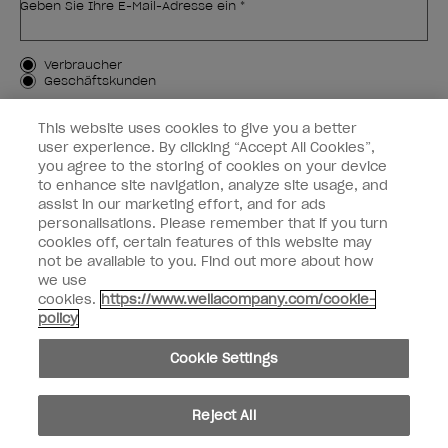
Geben Sie Ihre E-Mail-Adresse ein *
Kundenart
Verbraucher
Geschäftskunden
MICH ANMELDEN
This website uses cookies to give you a better
user experience. By clicking “Accept All Cookies”,
Kundeninformationen
you agree to the storing of cookies on your device
to enhance site navigation, analyze site usage, and
OPI & Sie
assist in our marketing effort, and for ads
personalisations. Please remember that if you turn
cookies off, certain features of this website may
not be available to you. Find out more about how
we use
cookies.
https://www.wellacompany.com/cookie-
instagram
facebook
policy
Cookie-Einstellungen
Cookie Settings
Copyright 2026, Wella Operations US LLC. Alle Rechte vorbehalten.
Reject All