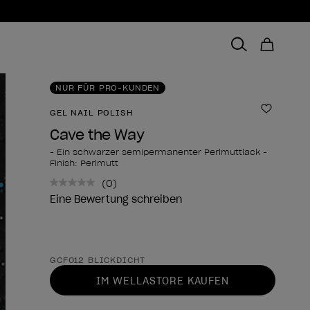
NUR FÜR PRO-KUNDEN
GEL NAIL POLISH
Zur Wun
Cave the Way
- Ein schwarzer semipermanenter Perlmuttlack -
Finish: Perlmutt
(0)
Kein
Bewertungswert.
Eine Bewertung schreiben
Link
zur
gleichen
Seite.
Form des Produkts
GCF012 BLICKDICHT
IM WELLASTORE KAUFEN