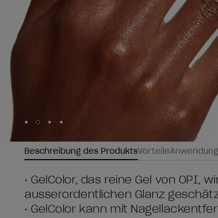
Skip to slide
Skip to slide
Skip to slide
Skip to slide
1
2
3
4
Beschreibung des Produkts
Vorteile
Anwendun
• GelColor, das reine Gel von OPI, w
ausserordentlichen Glanz geschätz
• GelColor kann mit Nagellackentfe