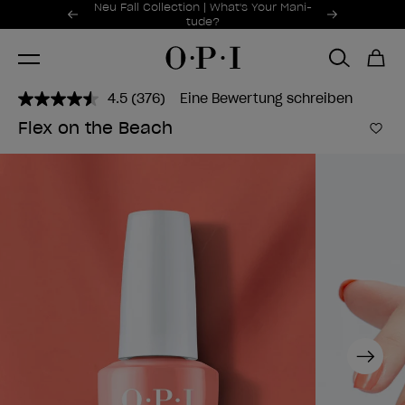
Sonderangebote
Neu Fall Collection | What's Your Mani-
Item 1 of 2
tude?
4.5
(376)
Eine Bewertung schreiben
376
Bewertungen
Flex on the Beach
lesen..
Zur
Link
zur
gleichen
Seite.
Next