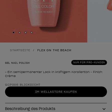
Skip to slide
Skip to slide
Skip to slide
Skip to slide
1
2
3
4
STARTSEITE
FLEX ON THE BEACH
NUR FÜR PRO-KUNDEN
GEL NAIL POLISH
- Ein semipermanenter Lack in kräftigem Korallenton - Finish:
Crème
Form des Produkts
GCP005 BLICKDICHT
IM WELLASTORE KAUFEN
Beschreibung des Produkts