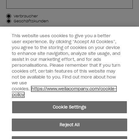
Kundenart
Verbraucher
Geschäftskunden
MICH ANMELDEN
This website uses cookies to give you a better
user experience. By clicking “Accept All Cookies”,
Kundeninformationen
you agree to the storing of cookies on your device
to enhance site navigation, analyze site usage, and
OPI & Sie
assist in our marketing effort, and for ads
personalisations. Please remember that if you turn
cookies off, certain features of this website may
not be available to you. Find out more about how
we use
cookies.
https://www.wellacompany.com/cookie-
instagram
facebook
policy
Cookie-Einstellungen
Cookie Settings
Copyright 2026, Wella Operations US LLC. Alle Rechte vorbehalten.
Reject All