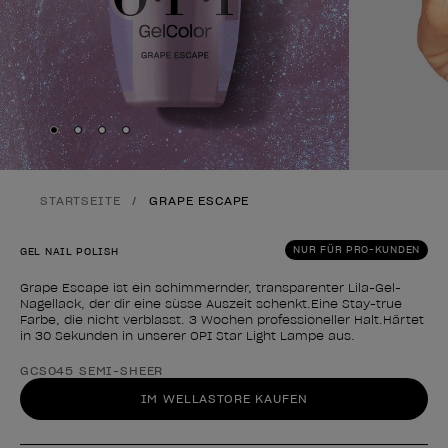
Skip to slide
Skip to slide
Skip to slide
Skip to slide
1
2
3
4
STARTSEITE
GRAPE ESCAPE
NUR FÜR PRO-KUNDEN
GEL NAIL POLISH
Grape Escape ist ein schimmernder, transparenter Lila-Gel-
Nagellack, der dir eine süsse Auszeit schenkt.Eine Stay-true
Farbe, die nicht verblasst. 3 Wochen professioneller Halt.Härtet
in 30 Sekunden in unserer OPI Star Light Lampe aus.
Form des Produkts
GCS045 SEMI-SHEER
IM WELLASTORE KAUFEN