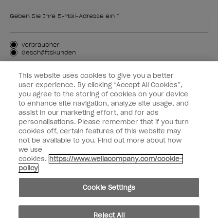
Geben Sie Ihre E-Mail-Adresse ein *
Kundenart
Verbraucher
Geschäftskunden
MICH ANMELDEN
This website uses cookies to give you a better
user experience. By clicking “Accept All Cookies”,
Kundeninformationen
you agree to the storing of cookies on your device
to enhance site navigation, analyze site usage, and
OPI & Sie
assist in our marketing effort, and for ads
personalisations. Please remember that if you turn
cookies off, certain features of this website may
not be available to you. Find out more about how
we use
cookies.
https://www.wellacompany.com/cookie-
instagram
facebook
policy
Cookie-Einstellungen
Cookie Settings
Copyright 2026, Wella Operations US LLC. Alle Rechte vorbehalten.
Reject All