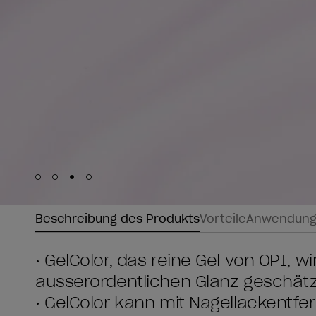
Skip to slide
Skip to slide
Skip to slide
Skip to slide
1
2
3
4
Beschreibung des Produkts
Vorteile
Anwendun
• GelColor, das reine Gel von OPI, w
ausserordentlichen Glanz geschätz
• GelColor kann mit Nagellackentfe