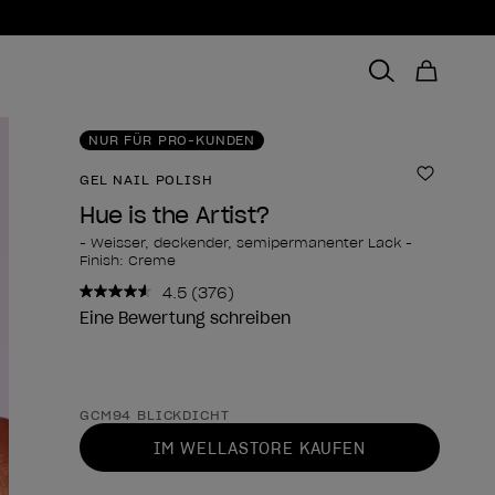
NUR FÜR PRO-KUNDEN
GEL NAIL POLISH
Zur Wun
Hue is the Artist?
- Weisser, deckender, semipermanenter Lack -
Finish: Creme
4.5
(376)
376
Bewertungen
Eine Bewertung schreiben
lesen..
Link
zur
gleichen
Form des Produkts
Seite.
GCM94 BLICKDICHT
IM WELLASTORE KAUFEN