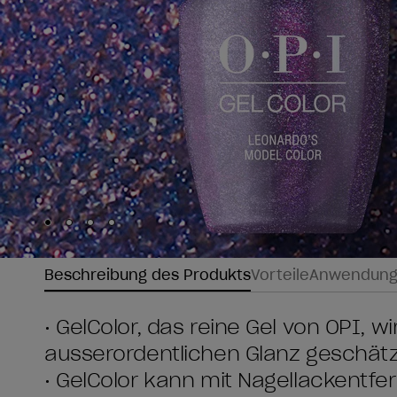
Skip to slide
Skip to slide
Skip to slide
Skip to slide
1
2
3
4
Beschreibung des Produkts
Vorteile
Anwendun
• GelColor, das reine Gel von OPI, w
ausserordentlichen Glanz geschätz
• GelColor kann mit Nagellackentfe