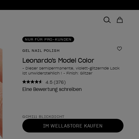
NUR FÜR PRO-KUNDEN
GEL NAIL POLISH
Zur Wun
Leonardo's Model Color
- Dieser semipermanente, violett-glitzernde Lack
ist unwiderstehlich ! - Finish: Glitzer
4.5
(376)
376
Bewertungen
Eine Bewertung schreiben
lesen..
Link
zur
gleichen
Form des Produkts
Seite.
GCMI11 BLICKDICHT
IM WELLASTORE KAUFEN