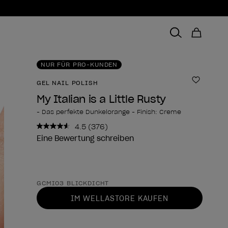
NUR FÜR PRO-KUNDEN
GEL NAIL POLISH
Zur Wun
My Italian is a Little Rusty
- Das perfekte Dunkelorange - Finish: Creme
4.5
(376)
376
Bewertungen
Eine Bewertung schreiben
lesen..
Link
zur
gleichen
Form des Produkts
Seite.
GCMI03 BLICKDICHT
IM WELLASTORE KAUFEN