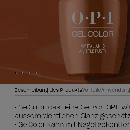
Skip to slide
Skip to slide
Skip to slide
Skip to slide
1
2
3
4
Beschreibung des Produkts
Vorteile
Anwendun
• GelColor, das reine Gel von OPI, w
ausserordentlichen Glanz geschätz
• GelColor kann mit Nagellackentfe