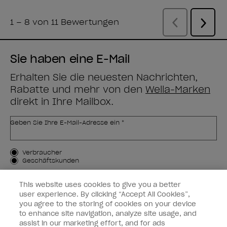
Sie haben eine E-Mail
Erhalten Sie die neuesten Nachrichten,
Rabatte und mehr von den
Wella-Marken
direkt in Ihre Mailbox.
Geben Sie Ihre E-Mail-Adresse ein *
Kundenart
Verbraucher
Geschäftskunden
MICH ANMELDEN
This website uses cookies to give you a better
user experience. By clicking “Accept All Cookies”,
Kundeninformationen
you agree to the storing of cookies on your device
to enhance site navigation, analyze site usage, and
OPI & Sie
assist in our marketing effort, and for ads