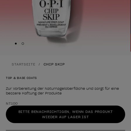
Skip to slide
Skip to slide
1
2
STARTSEITE
CHIP SKIP
TOP & BASE COATS
Zur Vorbereitung der Naturnageloberfläche und sorgt für eine
bessere Haftung der Produkte
Form des Produkts
NT100
BITTE BENACHRICHTIGEN, WENN DAS PRODUKT
WIEDER AUF LAGER IST