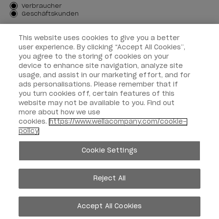
Kundenart
Verbraucher
Geschäftskunden
MICH ANMELDEN
This website uses cookies to give you a better
user experience. By clicking “Accept All Cookies”,
Kundeninformationen
you agree to the storing of cookies on your
device to enhance site navigation, analyze site
OPI & Sie
usage, and assist in our marketing effort, and for
ads personalisations. Please remember that if
you turn cookies off, certain features of this
website may not be available to you. Find out
more about how we use
cookies.
https://www.wellacompany.com/cookie-
instagram
facebook
policy
Cookie-Einstellungen
Cookie Settings
Copyright 2026, Wella Operations US LLC. Alle Rechte vorbehalten.
Reject All
Accept All Cookies