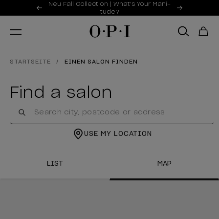
Sonderangebote
Neu Fall Collection | What's Your Mani-
Item 1 of 2
tude?
STARTSEITE
EINEN SALON FINDEN
Find a salon
USE MY LOCATION
LIST
MAP