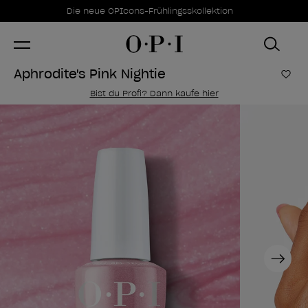
Sonderangebote
Item 1 of 1
Die neue OPIcons-Frühlingsskollektion
Aphrodite's Pink Nightie
Zur
Bist du Profi? Dann kaufe hier
Next