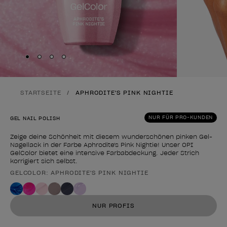
Skip to slide
Skip to slide
Skip to slide
Skip to slide
1
2
3
4
STARTSEITE
APHRODITE'S PINK NIGHTIE
NUR FÜR PRO-KUNDEN
GEL NAIL POLISH
Zeige deine Schönheit mit diesem wunderschönen pinken Gel-
Nagellack in der Farbe Aphrodite's Pink Nightie! Unser OPI
GelColor bietet eine intensive Farbabdeckung. Jeder Strich
korrigiert sich selbst.
GELCOLOR: APHRODITE'S PINK NIGHTIE
Form des Produkts
NUR PROFIS