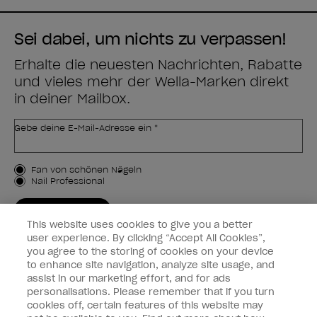
Sei dabei, um nichts zu verpassen!
Erhalte die neuesten Nachrichten, Rabatte
und vieles mehr der Wella-Marken direkt
in deiner Mailbox.
Gebe deine E-Mail-Adresse ein *
Kundenart
Fan von schönen Nägeln
Nail Professional
JETZT ANMELDEN
This website uses cookies to give you a better
Kundeninformationen
user experience. By clicking “Accept All Cookies”,
you agree to the storing of cookies on your device
to enhance site navigation, analyze site usage, and
Vernetzen
assist in our marketing effort, and for ads
personalisations. Please remember that if you turn
cookies off, certain features of this website may