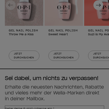
Previous
Next
GEL NAIL POLISH
GEL NAIL POLISH
GEL NAIL P
Throw Me a Kiss
Sweet Heart
Suzi is My Av
JETZT
JETZT
JETZT
DURCHSUCHEN
DURCHSUCHEN
DURCHSUC
Sei dabei, um nichts zu verpassen!
Erhalte die neuesten Nachrichten, Rabatte
und vieles mehr der Wella-Marken direkt
in deiner Mailbox.
Gebe deine E-Mail-Adresse ein *