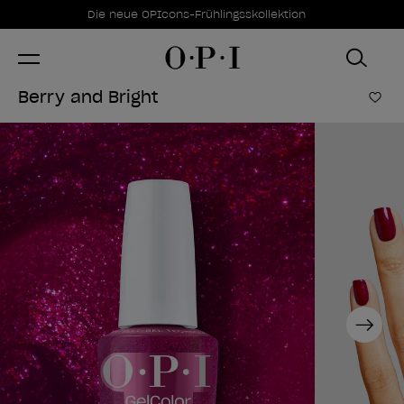
Sonderangebote
Item 1 of 1
Die neue OPIcons-Frühlingsskollektion
Berry and Bright
Zur
Next