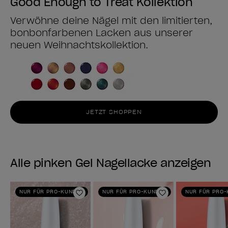
Good Enough to Treat Kollektion
Verwöhne deine Nägel mit den limitierten,
bonbonfarbenen Lacken aus unserer
neuen Weihnachtskollektion.
JETZT SHOPPEN
Alle pinken Gel Nagellacke anzeigen
NUR FÜR PRO-KUNDEN
NUR FÜR PRO-KUNDEN
NUR FÜR PRO
Zur Wunschliste hinzufügen
Zur Wunschlist