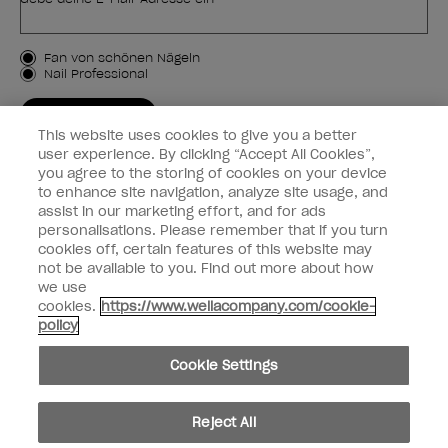
Kundenart
Fan von schönen Nägeln
Nail Professional
JETZT ANMELDEN
This website uses cookies to give you a better
Kundeninformationen
user experience. By clicking “Accept All Cookies”,
you agree to the storing of cookies on your device
to enhance site navigation, analyze site usage, and
Vernetzen
assist in our marketing effort, and for ads
personalisations. Please remember that if you turn
cookies off, certain features of this website may
not be available to you. Find out more about how
we use
facebook
instagram
cookies.
https://www.wellacompany.com/cookie-
policy
Teilen oder verkaufen Sie keine persönlichen Informationen.
Cookie Settings
Kalifornisches Gesetz zur Transparenz in der Lieferkette
© Copyright 2024, Wella Operations US LLC, Alle Rechte vorbehalten.
Reject All