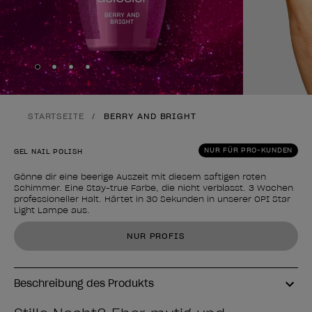
Skip to slide
Skip to slide
Skip to slide
Skip to slide
1
2
3
4
STARTSEITE
BERRY AND BRIGHT
NUR FÜR PRO-KUNDEN
GEL NAIL POLISH
Gönne dir eine beerige Auszeit mit diesem saftigen roten
Schimmer. Eine Stay-true Farbe, die nicht verblasst. 3 Wochen
professioneller Halt. Härtet in 30 Sekunden in unserer OPI Star
Light Lampe aus.
Form des Produkts
NUR PROFIS
Beschreibung des Produkts