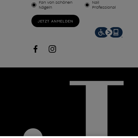
Kundenart
Fan von schönen
Nail
Nägeln
Professional
JETZT ANMELDEN
facebook
instagram