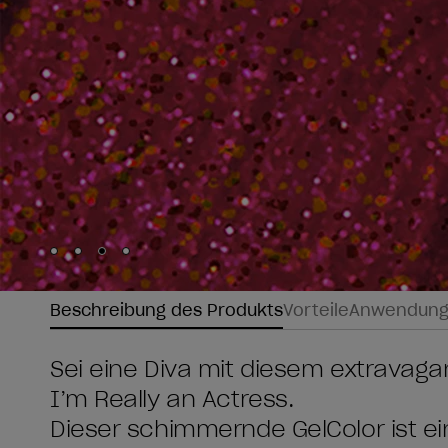
Skip to slide
Skip to slide
Skip to slide
Skip to slide
1
2
3
4
Beschreibung des Produkts
Vorteile
Anwendun
Sei eine Diva mit diesem extravaga
I’m Really an Actress.
Dieser schimmernde GelColor ist ei