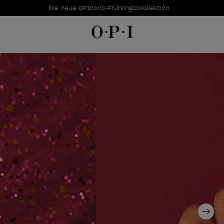
Sonderangebote
Item 1 of 1
Die neue OPIcons-Frühlingsskollektion
Next