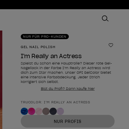
NUR FÜR PRO-KUNDEN
GEL NAIL POLISH
Zur Wun
I'm Really an Actress
Spielst du schon eine Hauptrolle? Dieser rote Gel-
Nagellack in der Farbe I’m Really an Actress wird
dich zum Star machen. Unser OPI GelColor bietet
eine intensive Farbabdeckung. Jeder Strich
korrigiert sich selbst.
Bist du Profi? Dann kaufe hier
TRUCOLOR: I'M REALLY AN ACTRESS
Form des Produkts
NUR PROFIS