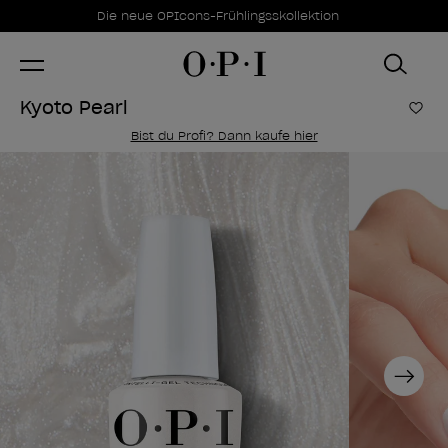
Sonderangebote
Item 1 of 1
Die neue OPIcons-Frühlingsskollektion
Kyoto Pearl
Zur
Bist du Profi? Dann kaufe hier
Next