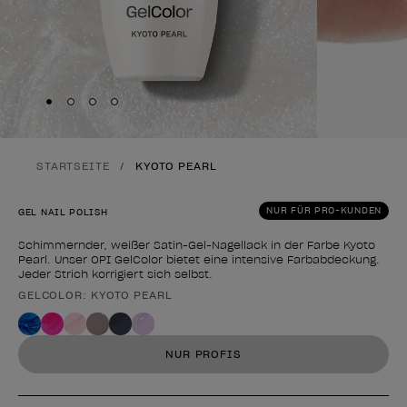
Skip to slide
Skip to slide
Skip to slide
Skip to slide
1
2
3
4
STARTSEITE
KYOTO PEARL
NUR FÜR PRO-KUNDEN
GEL NAIL POLISH
Schimmernder, weißer Satin-Gel-Nagellack in der Farbe Kyoto
Pearl. Unser OPI GelColor bietet eine intensive Farbabdeckung.
Jeder Strich korrigiert sich selbst.
GELCOLOR: KYOTO PEARL
Form des Produkts
NUR PROFIS