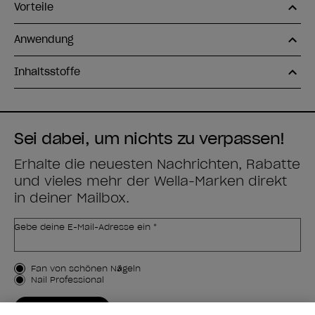
Vorteile
Anwendung
Inhaltsstoffe
Sei dabei, um nichts zu verpassen!
Erhalte die neuesten Nachrichten, Rabatte
und vieles mehr der Wella-Marken direkt
in deiner Mailbox.
Gebe deine E-Mail-Adresse ein *
Kundenart
Fan von schönen Nägeln
Nail Professional
JETZT ANMELDEN