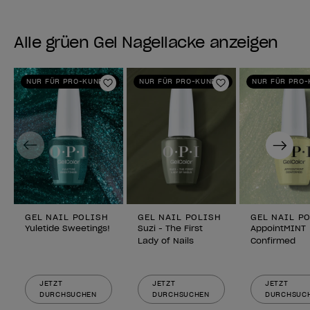
Alle grüen Gel Nagellacke anzeigen
NUR FÜR PRO-KUNDEN
NUR FÜR PRO-KUNDEN
NUR FÜR PRO
Zur Wunschliste hinzufügen
Zur Wunschlist
Previous
Next
GEL NAIL POLISH
GEL NAIL POLISH
GEL NAIL P
Yuletide Sweetings!
Suzi - The First
AppointMINT
Lady of Nails
Confirmed
JETZT
JETZT
JETZT
DURCHSUCHEN
DURCHSUCHEN
DURCHSUC