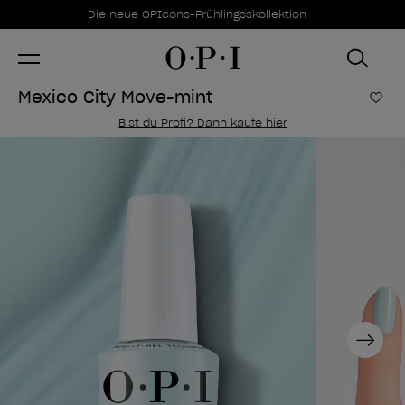
Sonderangebote
Item 1 of 1
Die neue OPIcons-Frühlingsskollektion
Mexico City Move-mint
Zur
Bist du Profi? Dann kaufe hier
Next