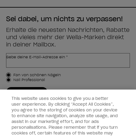
Sei dabei, um nichts zu verpassen!
Erhalte die neuesten Nachrichten, Rabatte
und vieles mehr der Wella-Marken direkt
in deiner Mailbox.
Gebe deine E-Mail-Adresse ein *
Kundenart
Fan von schönen Nägeln
Nail Professional
JETZT ANMELDEN
This website uses cookies to give you a better
Kundeninformationen
user experience. By clicking “Accept All Cookies”,
you agree to the storing of cookies on your device
to enhance site navigation, analyze site usage, and
Vernetzen
assist in our marketing effort, and for ads
personalisations. Please remember that if you turn
cookies off, certain features of this website may