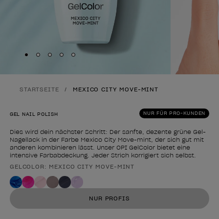
Skip to slide
Skip to slide
Skip to slide
Skip to slide
Skip to slide
1
2
3
4
5
STARTSEITE
MEXICO CITY MOVE-MINT
NUR FÜR PRO-KUNDEN
GEL NAIL POLISH
Dies wird dein nächster Schritt: Der sanfte, dezente grüne Gel-
Nagellack in der Farbe Mexico City Move-mint, der sich gut mit
anderen kombinieren lässt. Unser OPI GelColor bietet eine
intensive Farbabdeckung. Jeder Strich korrigiert sich selbst.
GELCOLOR: MEXICO CITY MOVE-MINT
Form des Produkts
NUR PROFIS