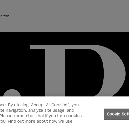
alten.
ce. By clicking “Accept All Cookies”, you
te navigation, analyze site usage, and
Cookie Set
. Please remember that if you turn cookies
o you. Find out more about how we use