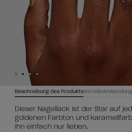
Skip to slide
Skip to slide
Skip to slide
Skip to slide
1
2
3
4
Beschreibung des Produkts
Vorteile
Anwendun
Dieser Nagellack ist der Star auf j
goldenen Farbton und karamellfar
ihn einfach nur lieben.