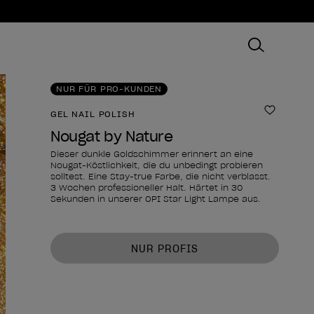
NUR FÜR PRO-KUNDEN
GEL NAIL POLISH
Zur Wun
Nougat by Nature
Dieser dunkle Goldschimmer erinnert an eine
Nougat-Köstlichkeit, die du unbedingt probieren
solltest. Eine Stay-true Farbe, die nicht verblasst.
3 Wochen professioneller Halt. Härtet in 30
Sekunden in unserer OPI Star Light Lampe aus.
Form des Produkts
NUR PROFIS