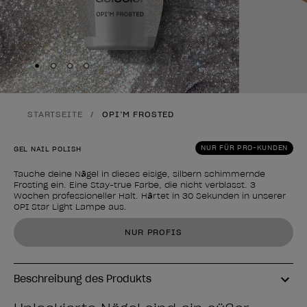
Skip to slide
Skip to slide
Skip to slide
Skip to slide
1
2
3
4
STARTSEITE
OPI’M FROSTED
NUR FÜR PRO-KUNDEN
GEL NAIL POLISH
Tauche deine Nägel in dieses eisige, silbern schimmernde
Frosting ein. Eine Stay-true Farbe, die nicht verblasst. 3
Wochen professioneller Halt. Härtet in 30 Sekunden in unserer
OPI Star Light Lampe aus.
Form des Produkts
NUR PROFIS
Beschreibung des Produkts