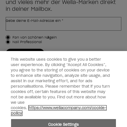
und vieles mehr der Wella-Marken direkt
in deiner Mailbox.
Gebe deine E-Mail-Adresse ein *
Kundenart
Fan von schönen Nägeln
Nail Professional
JETZT ANMELDEN
This website uses cookies to give you a better
Kundeninformationen
user experience. By clicking “Accept All Cookies”,
you agree to the storing of cookies on your device
to enhance site navigation, analyze site usage, and
Vernetzen
assist in our marketing effort, and for ads
personalisations. Please remember that if you turn
cookies off, certain features of this website may
not be available to you. Find out more about how
we use
facebook
instagram
cookies.
https://www.wellacompany.com/cookie-
policy
Teilen oder verkaufen Sie keine persönlichen Informationen.
Cookie Settings