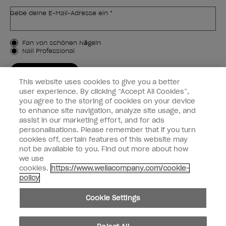
Gebe deine E-Mail-Adresse ein *
Kundenart
Fan von schönen Nägeln
Nail Professional
JETZT ANMELDEN
This website uses cookies to give you a better
Kundeninformationen
user experience. By clicking “Accept All Cookies”,
you agree to the storing of cookies on your device
to enhance site navigation, analyze site usage, and
Vernetzen
assist in our marketing effort, and for ads
personalisations. Please remember that if you turn
cookies off, certain features of this website may
not be available to you. Find out more about how
we use
facebook
instagram
cookies.
https://www.wellacompany.com/cookie-
policy
Teilen oder verkaufen Sie keine persönlichen Informationen.
Cookie Settings
Kalifornisches Gesetz zur Transparenz in der Lieferkette
© Copyright 2024, Wella Operations US LLC, Alle Rechte vorbehalten.