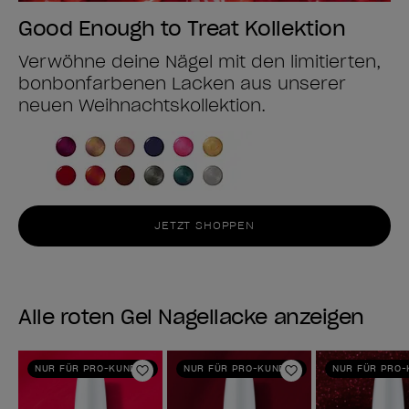
Good Enough to Treat Kollektion
Verwöhne deine Nägel mit den limitierten,
bonbonfarbenen Lacken aus unserer
neuen Weihnachtskollektion.
JETZT SHOPPEN
Alle roten Gel Nagellacke anzeigen
NUR FÜR PRO-KUNDEN
NUR FÜR PRO-KUNDEN
NUR FÜR PRO
Zur Wunschliste hinzufügen
Zur Wunschlist