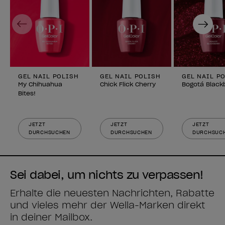
Previous
Next
GEL NAIL POLISH
GEL NAIL POLISH
GEL NAIL P
My Chihuahua
Chick Flick Cherry
Bogotá Black
Bites!
JETZT
JETZT
JETZT
DURCHSUCHEN
DURCHSUCHEN
DURCHSUC
Sei dabei, um nichts zu verpassen!
Erhalte die neuesten Nachrichten, Rabatte
und vieles mehr der Wella-Marken direkt
in deiner Mailbox.