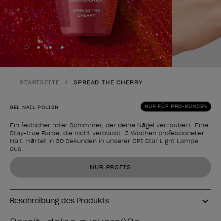
Skip to slide
Skip to slide
Skip to slide
Skip to slide
1
2
3
4
STARTSEITE
SPREAD THE CHERRY
NUR FÜR PRO-KUNDEN
GEL NAIL POLISH
Ein festlicher roter Schimmer, der deine Nägel verzaubert. Eine
Stay-true Farbe, die nicht verblasst. 3 Wochen professioneller
Halt. Härtet in 30 Sekunden in unserer OPI Star Light Lampe
aus.
Form des Produkts
NUR PROFIS
Beschreibung des Produkts