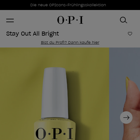
Sonderangebote
Item 1 of 1
Die neue OPIcons-Frühlingsskollektion
Stay Out All Bright
Zur
Bist du Profi? Dann kaufe hier
Next