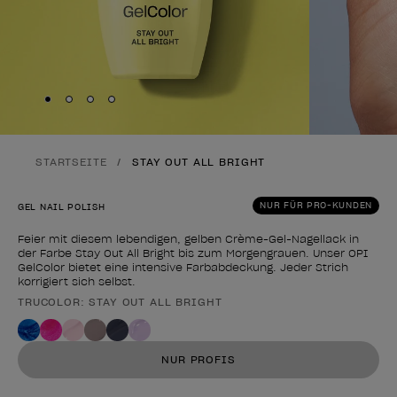
Skip to slide
Skip to slide
Skip to slide
Skip to slide
1
2
3
4
STARTSEITE
STAY OUT ALL BRIGHT
NUR FÜR PRO-KUNDEN
GEL NAIL POLISH
Feier mit diesem lebendigen, gelben Crème-Gel-Nagellack in
der Farbe Stay Out All Bright bis zum Morgengrauen. Unser OPI
GelColor bietet eine intensive Farbabdeckung. Jeder Strich
korrigiert sich selbst.
TRUCOLOR: STAY OUT ALL BRIGHT
Form des Produkts
NUR PROFIS