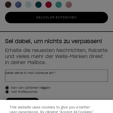
GELCOLOR ENTDECKEN
Sei dabei, um nichts zu verpassen!
Erhalte die neuesten Nachrichten, Rabatte
und vieles mehr der Wella-Marken direkt
in deiner Mailbox.
Gebe deine E-Mail-Adresse ein *
Kundenart
Fan von schönen Nägeln
Nail Professional
JETZT ANMELDEN
This website uses cookies to give you a better
Kundeninformationen
user experience. By clicking “Accept All Cookies”,