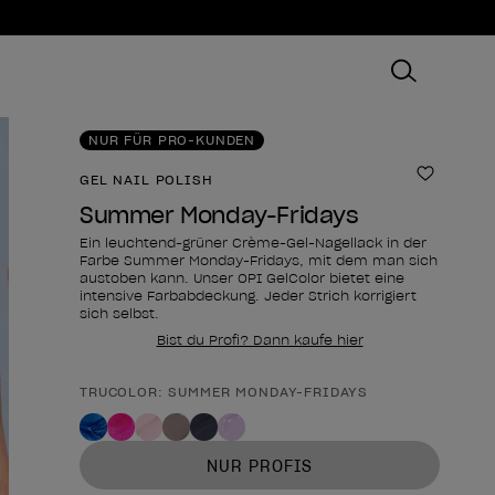
NUR FÜR PRO-KUNDEN
GEL NAIL POLISH
Zur Wun
Summer Monday-Fridays
Ein leuchtend-grüner Crème-Gel-Nagellack in der
Farbe Summer Monday-Fridays, mit dem man sich
austoben kann. Unser OPI GelColor bietet eine
intensive Farbabdeckung. Jeder Strich korrigiert
sich selbst.
Bist du Profi? Dann kaufe hier
TRUCOLOR: SUMMER MONDAY-FRIDAYS
Form des Produkts
NUR PROFIS