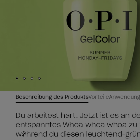
Skip to slide
Skip to slide
Skip to slide
Skip to slide
1
2
3
4
Beschreibung des Produkts
Vorteile
Anwendun
Du arbeitest hart. Jetzt ist es an d
entspanntes Whoa whoa whoa zu ve
während du diesen leuchtend-grün