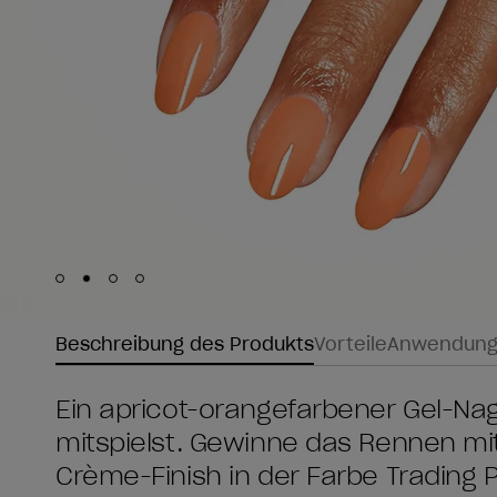
Skip to slide
Skip to slide
Skip to slide
Skip to slide
1
2
3
4
Beschreibung des Produkts
Vorteile
Anwendun
Ein apricot-orangefarbener Gel-Na
mitspielst. Gewinne das Rennen mi
Crème-Finish in der Farbe Trading P