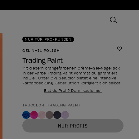
NUR FÜR PRO-KUNDEN
GEL NAIL POLISH
Zur Wun
Trading Paint
Mit diesem orangefarbenen Crème-Gel-Nagellack
in der Farbe Trading Paint kommst du garantiert
ins Ziel. Unser OPI GelColor bietet eine intensive
Farbabdeckung. Jeder Strich korrigiert sich selbst.
Bist du Profi? Dann kaufe hier
TRUCOLOR: TRADING PAINT
Form des Produkts
NUR PROFIS