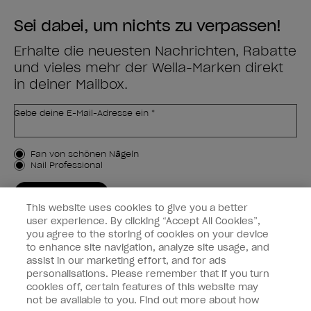
Sei dabei, um nichts zu verpassen!
Erhalte die neuesten Nachrichten, Rabatte
und vieles mehr der Wella-Marken direkt
in deiner Mailbox.
Gebe deine E-Mail-Adresse ein *
Kundenart
Fan von schönen Nägeln
Nail Professional
JETZT ANMELDEN
This website uses cookies to give you a better
Kundeninformationen
user experience. By clicking “Accept All Cookies”,
you agree to the storing of cookies on your device
to enhance site navigation, analyze site usage, and
Vernetzen
assist in our marketing effort, and for ads
personalisations. Please remember that if you turn
cookies off, certain features of this website may
not be available to you. Find out more about how