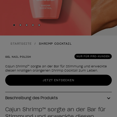
Skip to slide
Skip to slide
Skip to slide
Skip to slide
Skip to slide
1
2
3
4
5
STARTSEITE
SHRIMP COCKTAIL
NUR FÜR PRO-KUNDEN
GEL NAIL POLISH
Cajun Shrimp™ sorgte an der Bar für Stimmung und erweckte
diesen knalligen orangenen Shrimp Cocktail zum Leben.
Form des Produkts
JETZT ENTDECKEN
Beschreibung des Produkts
Cajun Shrimp™ sorgte an der Bar für
Stimmung und erweckte diesen