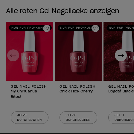
Alle roten Gel Nagellacke anzeigen
NUR FÜR PRO-KUNDEN
NUR FÜR PRO-KUNDEN
NUR FÜR PRO
Zur Wunschliste hinzufügen
Zur Wunschlist
Previous
Next
GEL NAIL POLISH
GEL NAIL POLISH
GEL NAIL P
My Chihuahua
Chick Flick Cherry
Bogotá Black
Bites!
JETZT
JETZT
JETZT
DURCHSUCHEN
DURCHSUCHEN
DURCHSUC