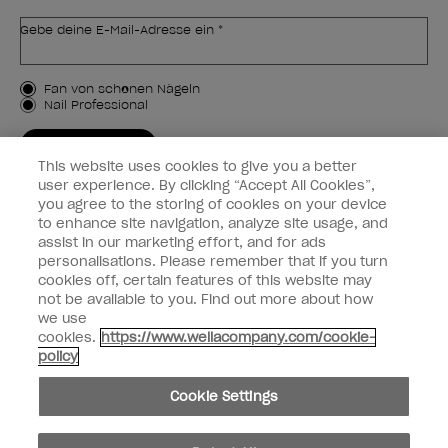
Gebe deine E-Mail-Adresse ein *
Kundenart
Fan von schönen Nägeln
Nail Professional
JETZT ANMELDEN
This website uses cookies to give you a better
Kundeninformationen
user experience. By clicking “Accept All Cookies”,
you agree to the storing of cookies on your device
to enhance site navigation, analyze site usage, and
Vernetzen
assist in our marketing effort, and for ads
personalisations. Please remember that if you turn
cookies off, certain features of this website may
not be available to you. Find out more about how
we use
facebook
instagram
cookies.
https://www.wellacompany.com/cookie-
policy
Teilen oder verkaufen Sie keine persönlichen Informationen.
Cookie Settings
Kalifornisches Gesetz zur Transparenz in der Lieferkette
© Copyright 2024, Wella Operations US LLC, Alle Rechte vorbehalten.