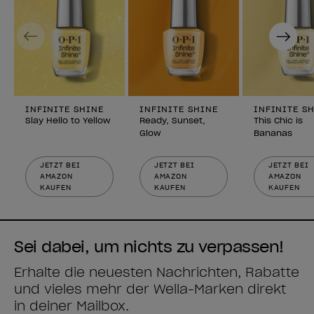
Previous
Next
INFINITE SHINE
INFINITE SHINE
INFINITE S
Slay Hello to Yellow
Ready, Sunset,
This Chic is
Glow
Bananas
JETZT BEI
JETZT BEI
JETZT BEI
AMAZON
AMAZON
AMAZON
KAUFEN
KAUFEN
KAUFEN
Sei dabei, um nichts zu verpassen!
Erhalte die neuesten Nachrichten, Rabatte
und vieles mehr der Wella-Marken direkt
in deiner Mailbox.