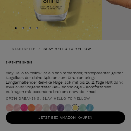
Skip to slide
Skip to slide
Skip to slide
Skip to slide
1
2
3
4
STARTSEITE
SLAY HELLO TO YELLOW
INFINITE SHINE
Slay Hello to Yellow ist ein schimmernder, transparenter gelber
Nagellack der deine Spitzen zum Strahlen bringt.
Langanhaltender Gel-like Nagellack mit bis zu 11 Tage Halt dank
exklusiver vorgehärteter Gel-Technologie - Komfortables
Auftragen mit besonders breitem ProWide Pinsel.
OPI'M DREAMING: SLAY HELLO TO YELLOW
Form des Produkts
JETZT BEI AMAZON KAUFEN