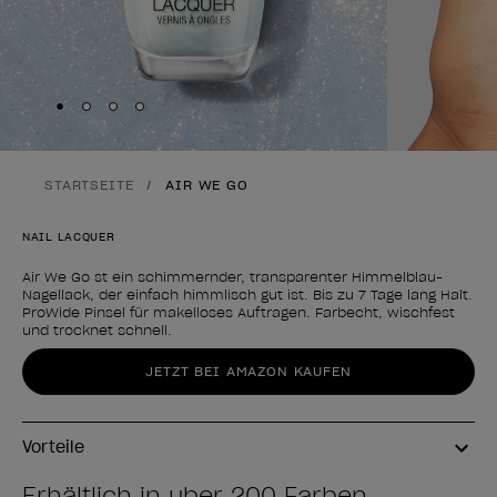
Skip to slide
Skip to slide
Skip to slide
Skip to slide
1
2
3
4
STARTSEITE
AIR WE GO
NAIL LACQUER
Air We Go st ein schimmernder, transparenter Himmelblau-
Nagellack, der einfach himmlisch gut ist. Bis zu 7 Tage lang Halt.
ProWide Pinsel für makelloses Auftragen. Farbecht, wischfest
und trocknet schnell.
Form des Produkts
JETZT BEI AMAZON KAUFEN
Vorteile
Erhältlich in über 200 Farben,