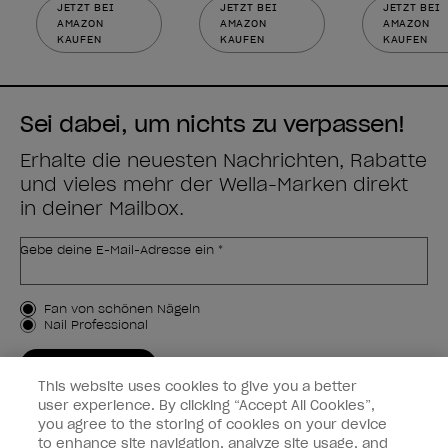
JETZT BEI
JETZT BEI
JETZT BEI
AMAZON
AMAZON
AMAZON
KAUFEN
KAUFEN
KAUFEN
Sei dabei, um nichts zu verpassen!
Erhalte die neuesten Nachrichten, Rabatte
und vieles mehr der Wella-Marken direkt
in deiner Mailbox.
Gebe deine E-Mail-Adresse ein *
Kundenart
Fan von schönen Nägeln
Nail Professional
JETZT ANMELDEN
This website uses cookies to give you a better
Kundeninformationen
user experience. By clicking “Accept All Cookies”,
you agree to the storing of cookies on your device
to enhance site navigation, analyze site usage, and
Vernetzen