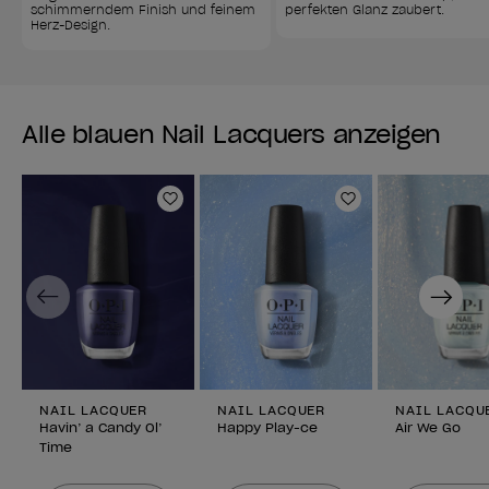
schimmerndem Finish und feinem 
perfekten Glanz zaubert.
Herz-Design.
Alle blauen Nail Lacquers anzeigen
Zur Wunschliste hinzufügen
Zur Wunschlist
Previous
Next
NAIL LACQUER
NAIL LACQUER
NAIL LACQU
Havin’ a Candy Ol’
Happy Play-ce
Air We Go
Time