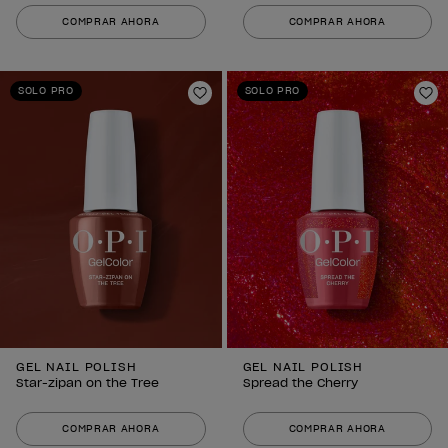
COMPRAR AHORA
COMPRAR AHORA
SOLO PRO
SOLO PRO
Añadir a la lista de deseos
Añ
GEL NAIL POLISH
GEL NAIL POLISH
Star-zipan on the Tree
Spread the Cherry
COMPRAR AHORA
COMPRAR AHORA