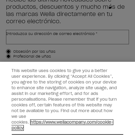
productos, descuentos y mucho más de
las marcas Wella directamente en tu
correo electrónico.
Introduzca su dirección de correo electrónico *
Tipo de cliente
Obsesión por las uñas
Profesional de uñas
APÚNTAME
This website uses cookies to give you a better
user experience. By clicking “Accept All Cookies”,
Customer Information
you agree to the storing of cookies on your device
to enhance site navigation, analyze site usage, and
Connect with OPI
assist in our marketing effort, and for ads
personalisations. Please remember that if you turn
cookies off, certain features of this website may
not be available to you. Find out more about how
we use
cookies.
https://www.wellacompany.com/cookie-
facebook
instagram
pinterest
youtube
twitte
policy