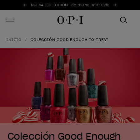
Ofertas promocionales
Item 1 of 2
NUEVA COLECCIÓN Trip to the Brite Side
INICIO
COLECCIÓN GOOD ENOUGH TO TREAT
Colección Good Enough