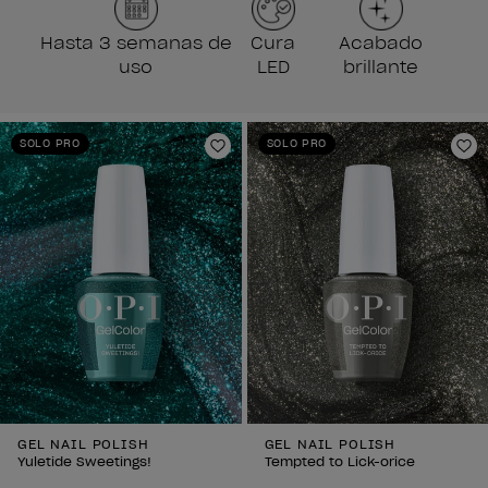
Hasta 3 semanas de
Cura
Acabado
uso
LED
brillante
SOLO PRO
SOLO PRO
Añadir a la lista de deseos
Añ
GEL NAIL POLISH
GEL NAIL POLISH
Yuletide Sweetings!
Tempted to Lick-orice