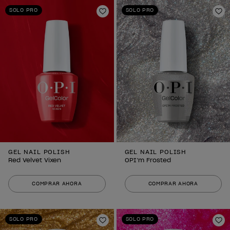
SOLO PRO
SOLO PRO
Añadir a la lista de deseos
Añ
GEL NAIL POLISH
GEL NAIL POLISH
Red Velvet Vixen
OPI’m Frosted
COMPRAR AHORA
COMPRAR AHORA
SOLO PRO
SOLO PRO
Añadir a la lista de deseos
Añ