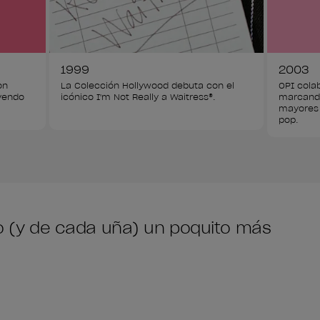
1999
2003
on 
La Colección Hollywood debuta con el 
OPI cola
yendo 
icónico I'm Not Really a Waitress®.
marcando 
mayores 
pop.
do (y de cada uña) un poquito más