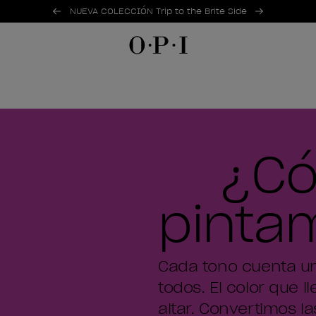
Ofertas promocionales
Item 1 of 2
NUEVA COLECCIÓN Trip to the Brite Side
¿Có
pinta
Cada tono cuenta una 
todos. El color que l
altar. Convertimos 