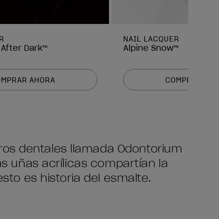
R
NAIL LACQUER
 After Dark™
Alpine Snow™
OMPRAR AHORA
COMPRAR AH
os dentales llamada Odontorium
s uñas acrílicas compartían la
to es historia del esmalte.