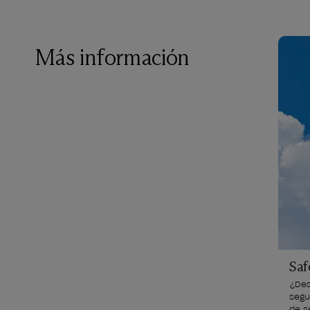
Más información
Saf
¿Des
segu
de s