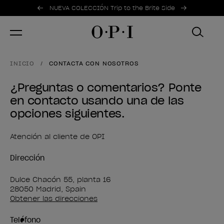
Ofertas promocionales
Item 1 of 2
NUEVA COLECCIÓN Trip to the Brite Side
INICIO
CONTACTA CON NOSOTROS
¿Preguntas o comentarios? Ponte
en contacto usando una de las
opciones siguientes.
Atención al cliente de OPI
Dirección
Dulce Chacón 55, planta 16
Obtener las direcciones
Teléfono