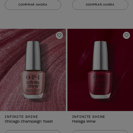
COMPRAR AHORA
COMPRAR AHORA
Añadir a la lista de deseos
Añ
INFINITE SHINE
INFINITE SHINE
Chicago Champaign Toast
Malaga Wine