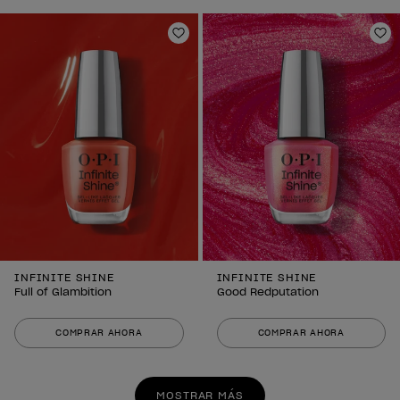
Añadir a la lista de deseos
Añ
INFINITE SHINE
INFINITE SHINE
Full of Glambition
Good Redputation
COMPRAR AHORA
COMPRAR AHORA
MOSTRAR MÁS