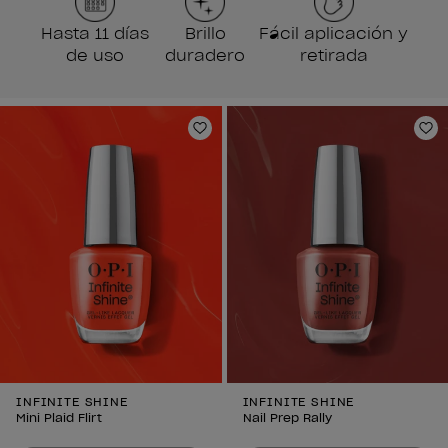
Hasta 11 días
Brillo
Fácil aplicación y
de uso
duradero
retirada
Añadir a la lista de deseos
Añ
INFINITE SHINE
INFINITE SHINE
Mini Plaid Flirt
Nail Prep Rally