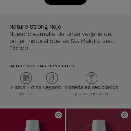
Nature Strong Rojo
Nuestro esmalte de uñas vegana de
origen natural que es So. Maldita sea.
Florido.
CARACTERÍSTICAS PRINCIPALES
Hasta 7 días
Vegano
Materiales reciclados
de uso
posconsumo
Añadir a la lista de deseos
Añ