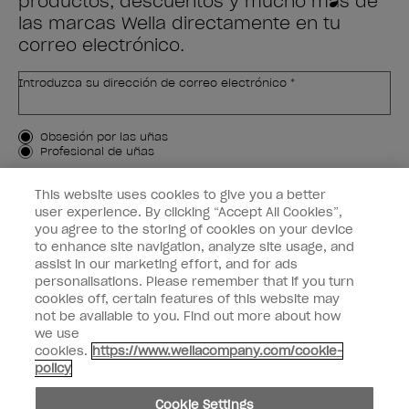
productos, descuentos y mucho más de
las marcas Wella directamente en tu
correo electrónico.
Introduzca su dirección de correo electrónico *
Tipo de cliente
Obsesión por las uñas
Profesional de uñas
APÚNTAME
This website uses cookies to give you a better
user experience. By clicking “Accept All Cookies”,
Customer Information
you agree to the storing of cookies on your device
to enhance site navigation, analyze site usage, and
Connect with OPI
assist in our marketing effort, and for ads
personalisations. Please remember that if you turn
cookies off, certain features of this website may
not be available to you. Find out more about how
we use
cookies.
https://www.wellacompany.com/cookie-
facebook
instagram
pinterest
youtube
twitte
policy
No compartir ni vender información personal
Cookie Settings