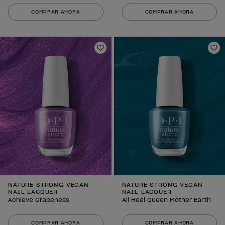
COMPRAR AHORA
COMPRAR AHORA
Añadir a la lista de deseos
Añ
NATURE STRONG VEGAN
NATURE STRONG VEGAN
NAIL LACQUER
NAIL LACQUER
Achieve Grapeness
All Heal Queen Mother Earth
COMPRAR AHORA
COMPRAR AHORA