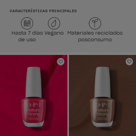
CARACTERÍSTICAS PRINCIPALES
Hasta 7 días
Vegano
Materiales reciclados
de uso
posconsumo
Añadir a la lista de deseos
Añ