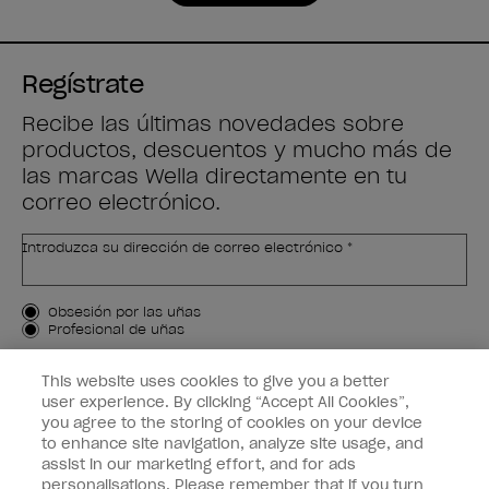
Regístrate
Recibe las últimas novedades sobre
productos, descuentos y mucho más de
las marcas Wella directamente en tu
correo electrónico.
Introduzca su dirección de correo electrónico *
Tipo de cliente
Obsesión por las uñas
Profesional de uñas
APÚNTAME
This website uses cookies to give you a better
user experience. By clicking “Accept All Cookies”,
Customer Information
you agree to the storing of cookies on your device
to enhance site navigation, analyze site usage, and
Connect with OPI
assist in our marketing effort, and for ads
personalisations. Please remember that if you turn