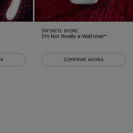
INFINITE SHINE
I'm Not Really a Waitress™
RA
COMPRAR AHORA