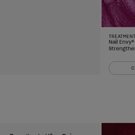
TREATMEN
Nail Envy®
Strengthe
C