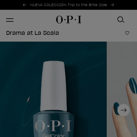
Ofertas promocionales
Item 1 of 2
NUEVA COLECCIÓN Trip to the Brite Side
Drama at La Scala
Añad
Next