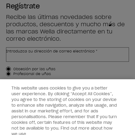
Regístrate
Recibe las últimas novedades sobre
productos, descuentos y mucho más de
las marcas Wella directamente en tu
correo electrónico.
Introduzca su dirección de correo electrónico *
Tipo de cliente
Obsesión por las uñas
Profesional de uñas
APÚNTAME
This website uses cookies to give you a better
user experience. By clicking “Accept All Cookies”,
Customer Information
you agree to the storing of cookies on your device
to enhance site navigation, analyze site usage, and
Connect with OPI
assist in our marketing effort, and for ads
personalisations. Please remember that if you turn
cookies off, certain features of this website may
not be available to you. Find out more about how
we use