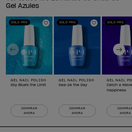
Gel Azules
SOLO PRO
SOLO PRO
SOLO PRO
Añadir a la lista de deseos
Añadir a la lis
Previous
Next
GEL NAIL POLISH
GEL NAIL POLISH
GEL NAIL P
Sky Blue's the Limit
Sea-ze the Day
Catch a Wave
Happiness
COMPRAR
COMPRAR
COMPRA
AHORA
AHORA
AHORA