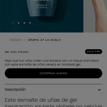
Skip to slide
Skip to slide
Skip to slide
Skip to slide
1
2
3
4
INICIO
DRAMA AT LA SCALA
SOLO PRO
GEL NAIL POLISH
Deja que tus uñas creen una escena con un toque dramático
con este esmalte de uñas cereza en acabado gel.
Forma del producto
COMPRAR AHORA
Descripción
Este esmalte de uñas de gel
inspiración azulada vintage no rehúye