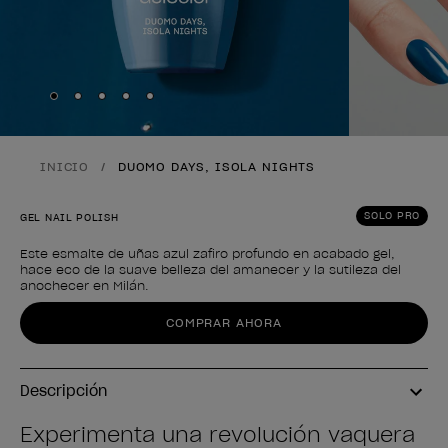
Skip to slide
Skip to slide
Skip to slide
Skip to slide
Skip to slide
1
2
3
4
5
INICIO
DUOMO DAYS, ISOLA NIGHTS
SOLO PRO
GEL NAIL POLISH
Este esmalte de uñas azul zafiro profundo en acabado gel,
hace eco de la suave belleza del amanecer y la sutileza del
anochecer en Milán.
Forma del producto
COMPRAR AHORA
Descripción
Experimenta una revolución vaquera