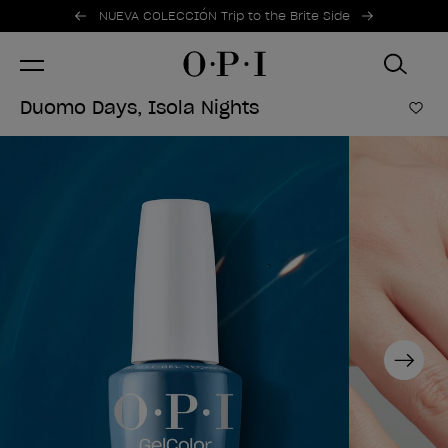
Ofertas promocionales
Item 1 of 2
NUEVA COLECCIÓN Trip to the Brite Side
Duomo Days, Isola Nights
Añad
Next