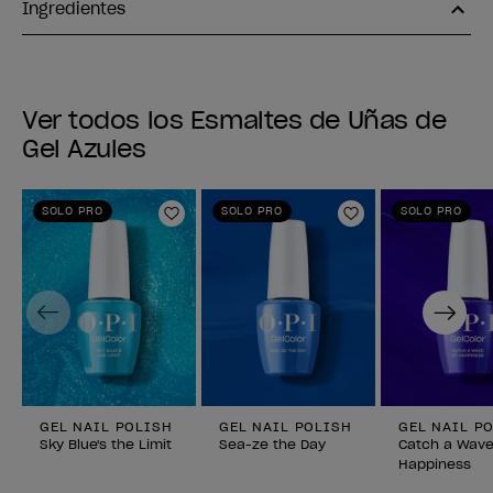
Ingredientes
Ver todos los Esmaltes de Uñas de
Gel Azules
SOLO PRO
SOLO PRO
SOLO PRO
Añadir a la lista de deseos
Añadir a la lis
Previous
Next
GEL NAIL POLISH
GEL NAIL POLISH
GEL NAIL P
Sky Blue's the Limit
Sea-ze the Day
Catch a Wave
Happiness